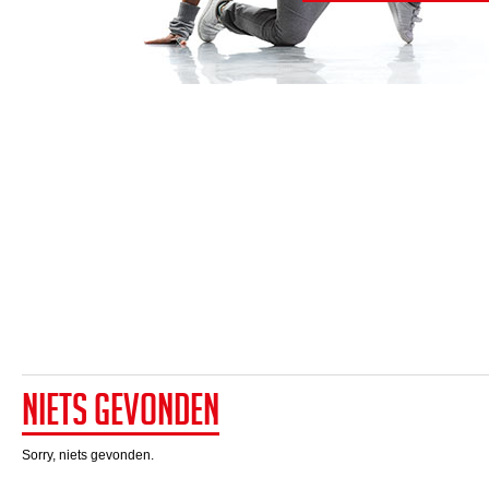
Niets gevonden
Sorry, niets gevonden.