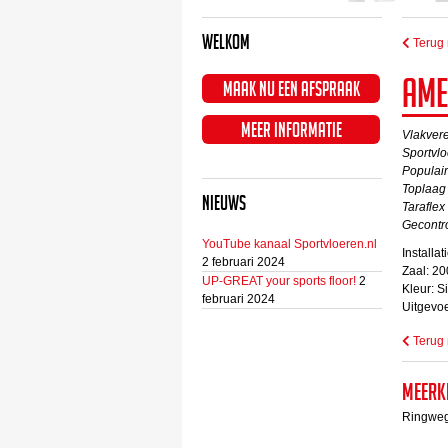
Welkom
Terug 
Ame
Maak nu een afspraak
Meer informatie
Vlakvere
Sportvl
Populair
Toplaag 
Nieuws
Taraflex
Gecontr
YouTube kanaal Sportvloeren.nl
Installa
2 februari 2024
Zaal: 2
UP-GREAT your sports floor!
2
Kleur: S
februari 2024
Uitgevoe
Terug 
Meerk
Ringweg