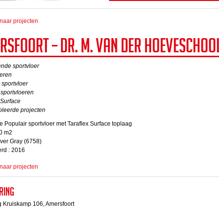
naar projecten
rsfoort – Dr. M. van der Hoeveschool
nde sportvloer
oeren
 sportvloer
sportvloeren
 Surface
oleerde projecten
tie Populair sportvloer met Taraflex Surface toplaag
00 m2
iver Gray (6758)
rd : 2016
naar projecten
ring
 Kruiskamp 106, Amersfoort