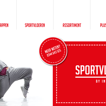
happen
Sportvloeren
Assortiment
Plu