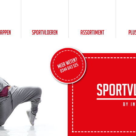
happen
Sportvloeren
Assortiment
Plu