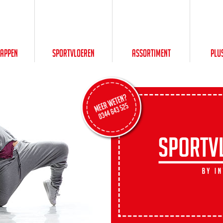
happen
Sportvloeren
Assortiment
Plu