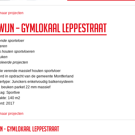
naar projecten
wijn – Gymlokaal Leppestraat
nde sportvloer
oeren
 houten sportvloeren
uken
oleerde projecten
e verende massief houten sportvloer
erd in opdracht van de gemeente Montferland
oertype: Junckers enkelvoudig balkensysteem
: beuken parket 22 mm massief
ag: Sportive
akte: 140 m2
erd: 2017
naar projecten
jn - Gymlokaal Leppestraat