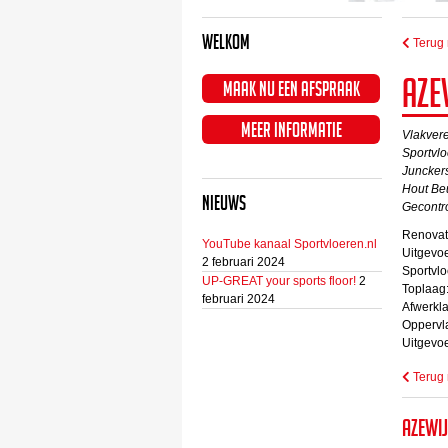
Welkom
Terug 
Aze
Maak nu een afspraak
Meer informatie
Vlakvere
Sportvl
Junckers
Hout Be
Nieuws
Gecontr
Renovati
YouTube kanaal Sportvloeren.nl
Uitgevo
2 februari 2024
Sportvl
UP-GREAT your sports floor!
2
Toplaag
februari 2024
Afwerkla
Oppervl
Uitgevo
Terug 
Azewi