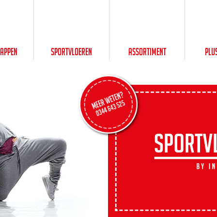
happen
Sportvloeren
Assortiment
Plu