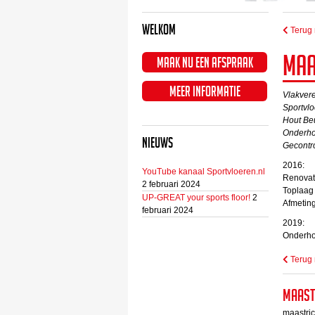
Welkom
Terug 
Maa
Maak nu een afspraak
Meer informatie
Vlakvere
Sportvl
Hout Be
Onderh
Nieuws
Gecontr
2016:
YouTube kanaal Sportvloeren.nl
Renovat
2 februari 2024
Toplaag
UP-GREAT your sports floor!
2
Afmeting
februari 2024
2019:
Onderho
Terug 
Maast
maastric