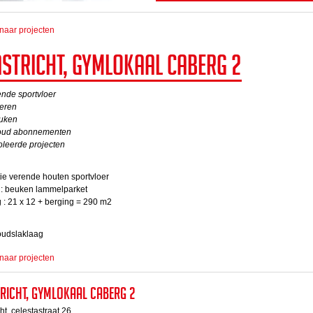
naar projecten
stricht, Gymlokaal Caberg 2
nde sportvloer
oeren
uken
oud abonnementen
oleerde projecten
ie verende houten sportvloer
 : beuken lammelparket
 : 21 x 12 + berging = 290 m2
udslaklaag
naar projecten
richt, Gymlokaal Caberg 2
ht, celestastraat 26