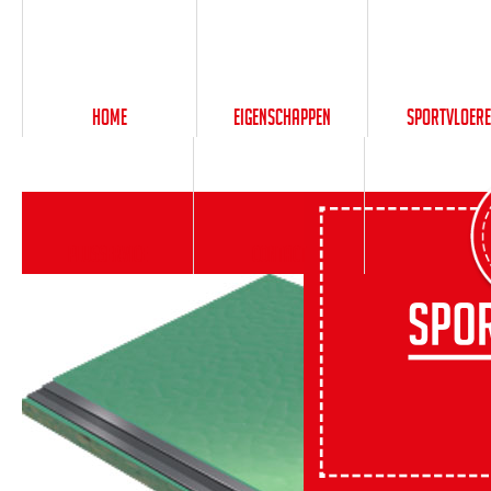
Home
Eigenschappen
Sportvloer
PlusService
Contact